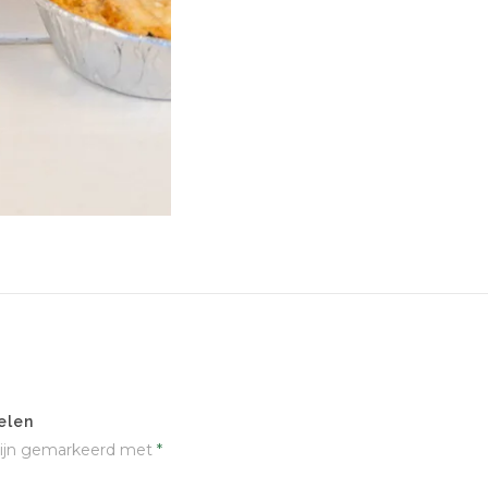
elen
 zijn gemarkeerd met
*