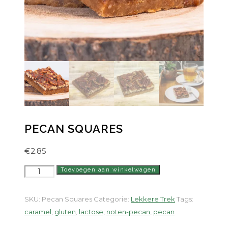
PECAN SQUARES
€
2.85
Pecan
Toevoegen aan winkelwagen
Squares
aantal
SKU:
Pecan Squares
Categorie:
Lekkere Trek
Tags:
caramel
,
gluten
,
lactose
,
noten-pecan
,
pecan