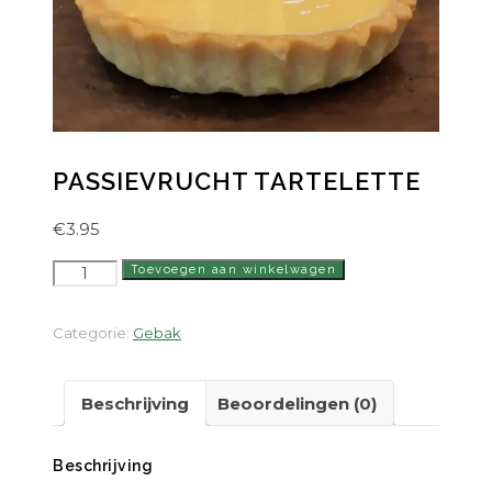
PASSIEVRUCHT TARTELETTE
€
3.95
Passievrucht
Toevoegen aan winkelwagen
Tartelette
aantal
Categorie:
Gebak
Beschrijving
Beoordelingen (0)
Beschrijving