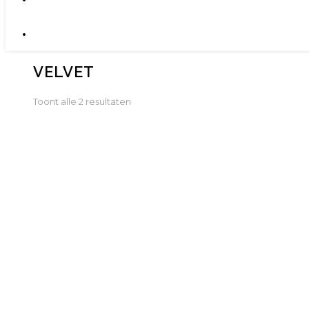
VELVET
Gesorteerd
Toont alle 2 resultaten
op
nieuwste