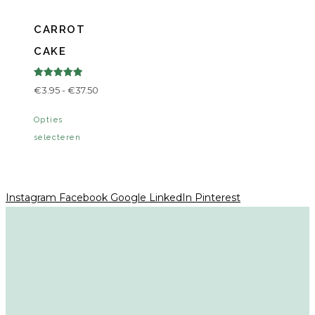
CARROT
CAKE
Gewaardeerd
Prijsklasse:
€
3.95
-
€
37.50
5.00
uit 5
€3.95
Dit
Opties
tot
product
selecteren
€37.50
heeft
meerdere
variaties.
Instagram
Facebook
Google
LinkedIn
Pinterest
Deze
optie
kan
gekozen
worden
op
de