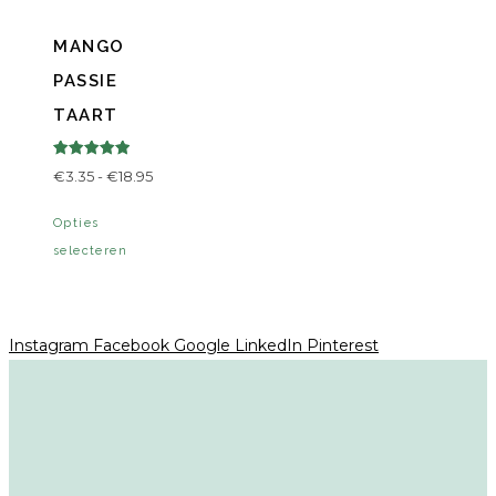
MANGO
PASSIE
TAART
Gewaardeerd
Prijsklasse:
€
3.35
-
€
18.95
5.00
uit 5
€3.35
Dit
Opties
tot
product
selecteren
€18.95
heeft
meerdere
variaties.
Instagram
Facebook
Google
LinkedIn
Pinterest
Deze
optie
kan
gekozen
worden
op