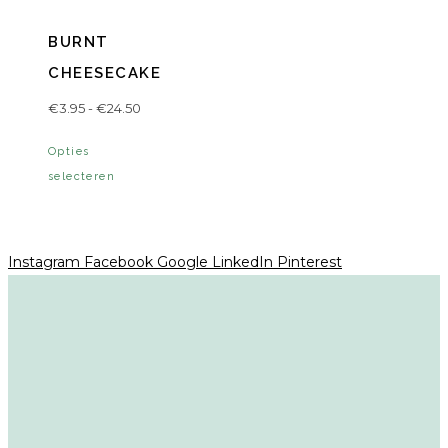
BURNT
CHEESECAKE
Prijsklasse:
€
3.95
-
€
24.50
€3.95
Dit
Opties
tot
product
selecteren
€24.50
heeft
meerdere
variaties.
Instagram
Facebook
Google
LinkedIn
Pinterest
Deze
optie
kan
gekozen
worden
op
de
productpagina