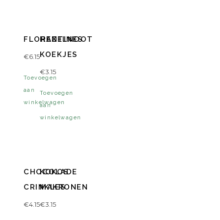
FLORENTINES
HAZELNOOT
KOEKJES
€
6.15
€
3.15
Toevoegen
aan
Toevoegen
winkelwagen
aan
winkelwagen
CHOCOLADE
KOKOS
CRINKLES
MAKRONEN
€
4.15
€
3.15