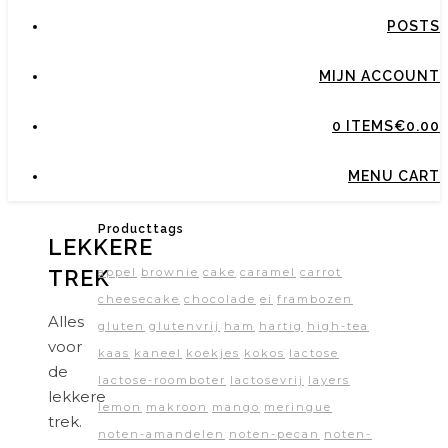
POSTS
MIJN ACCOUNT
0 ITEMS
€0.00
MENU CART
Producttags
LEKKERE
TREK
appel
brownie
cake
caramel
carrot
cheesecake
chocolade
ei
frambozen
Alles
gluten
glutenvrij
ham
hartig
high-tea
voor
kaas
kaneel
koekjes
kokos
lactose
de
lactose-roomboter
lactosevrij
layers
lekkere
lemon
makroon
mango
meringue
trek.
noten-amandelen
noten-pecan
noten-