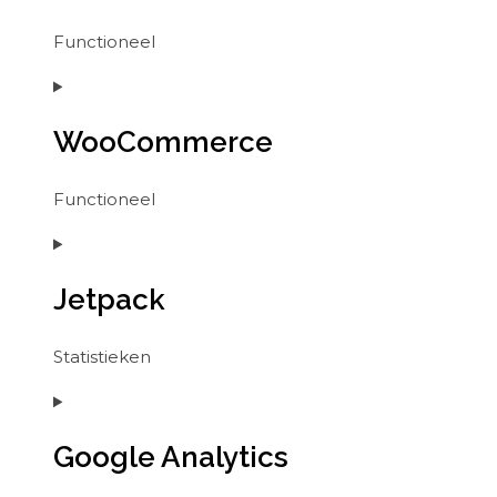
Functioneel
Consent
to
WooCommerce
service
wordpress
Functioneel
Consent
to
Jetpack
service
woocommerce
Statistieken
Consent
to
Google Analytics
service
jetpack