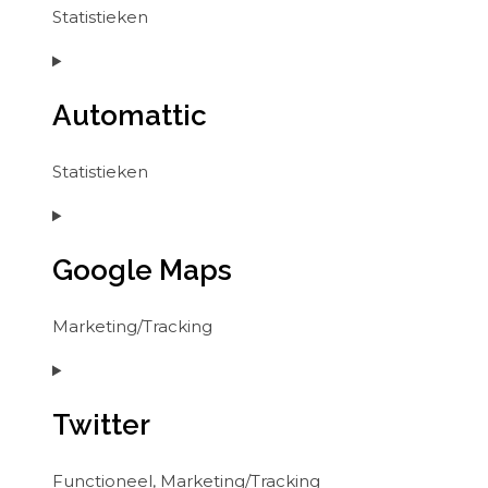
Statistieken
Consent
to
Automattic
service
google-
analytics
Statistieken
Consent
to
Google Maps
service
automattic
Marketing/Tracking
Consent
to
Twitter
service
google-
maps
Functioneel, Marketing/Tracking