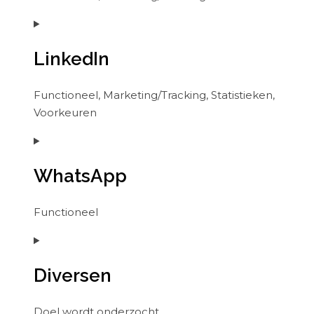
Consent
to
LinkedIn
service
twitter
Functioneel, Marketing/Tracking, Statistieken,
Voorkeuren
Consent
to
WhatsApp
service
linkedin
Functioneel
Consent
to
Diversen
service
whatsapp
Doel wordt onderzocht