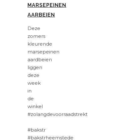
MARSEPEINEN
AARBEIEN
Deze
zomers
kleurende
marsepeinen
aardbeien
liggen
deze
week
in
de
winkel
#zolangdevoorraadstrekt
#bakstr
#bakstrheemstede