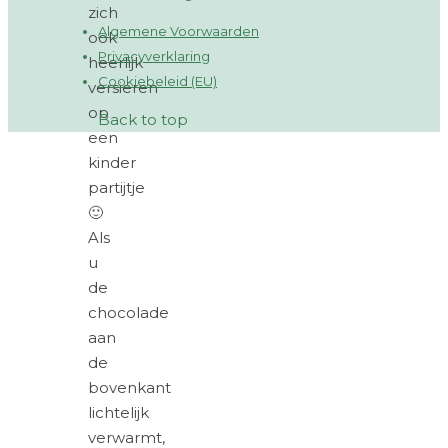
zich
Algemene Voorwaarden
ook
Privacyverklaring
heerlijk
Cookiebeleid (EU)
versieren
op
Back to top
een
kinder
partijtje
🙂
Als
u
de
chocolade
aan
de
bovenkant
lichtelijk
verwarmt,