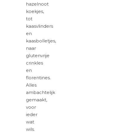
hazelnoot
koekjes,
tot
kaasvlinders
en
kaasbolletjes,
naar
glutenvrije
crinkles
en
florentines.
Alles
ambachtelijk
gemaakt,
voor
ieder
wat
wils.