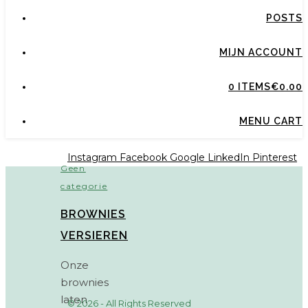
POSTS
MIJN ACCOUNT
0 ITEMS
€0.00
MENU CART
Instagram
Facebook
Google
LinkedIn
Pinterest
Geen
categorie
BROWNIES
VERSIEREN
Onze
brownies
laten
© 2026 - All Rights Reserved