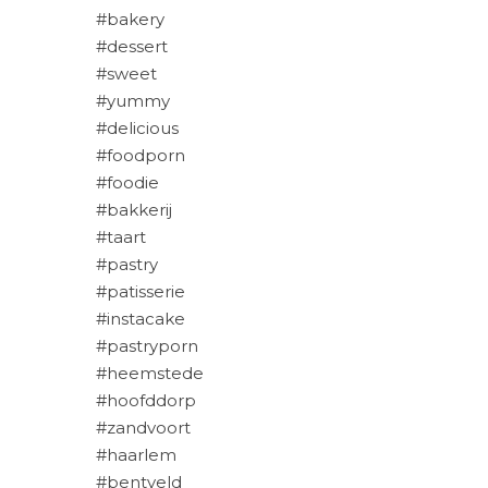
#bakery
#dessert
#sweet
#yummy
#delicious
#foodporn
#foodie
#bakkerij
#taart
#pastry
#patisserie
#instacake
#pastryporn
#heemstede
#hoofddorp
#zandvoort
#haarlem
#bentveld