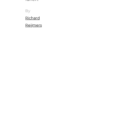
By
Richard
Reijmers