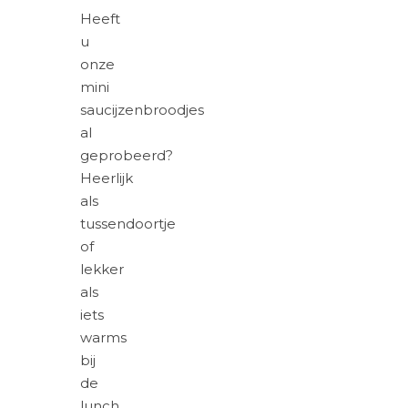
Heeft
u
onze
mini
saucijzenbroodjes
al
geprobeerd?
Heerlijk
als
tussendoortje
of
lekker
als
iets
warms
bij
de
lunch.