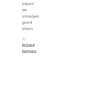
blijven
de
snoepjes
goed
zitten.
By
Richard
Reijmers