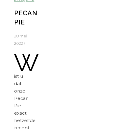
PECAN
PIE
28 mei
2022
/
W
ist u
dat
onze
Pecan
Pie
exact
hetzelfde
recept