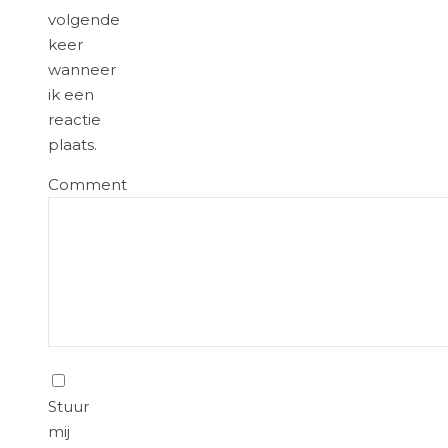
volgende
keer
wanneer
ik een
reactie
plaats.
Comment
Stuur
mij