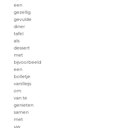
een
gezellig
gevulde
diner
tafel
als
dessert
met
bijvoorbeeld
een
bolletje
vanilleijs
om
van te
genieten
samen
met
uw