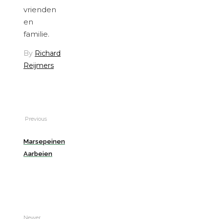
vrienden
en
familie.
By
Richard
Reijmers
Previous
Marsepeinen
Aarbeien
Newer